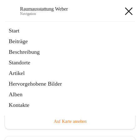
Raumausstattung Weber
Navigation
Raumausstattung Weber
Start
Beiträge
öffnet
Facebook
Beschreibung
in
Externe Webseite
neuem
Standorte
Tab
Artikel
Hervorgehobene Bilder
Alben
Hauptadresse
Kontakte
Hauptstraße 53, 7571 Rudersdorf, AUT
Auf Karte ansehen