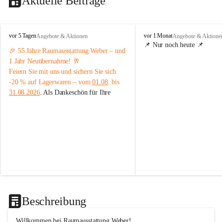
Aktuelle Beiträge
R
R
vor 5 Tagen
vor 1 Monat
Angebote & Aktionen
Angebote & Aktione
a
a
📌 Nur noch heute 📌
🎉 
55 Jahre Raumausstattung Weber – und 
u
u
1 Jahr Neuübernahme!
 🥂
m
m
a
a
Feiern Sie mit uns und sichern Sie sich 
u
u
-20 % auf Lagerwaren – vom 
01.08
. bis 
s
s
31.08.2026
. Als Dankeschön für Ihre 
s
s
Treue erwarten Sie im Jubiläumsmonat 
t
t
attraktive Aktionen.
a
a
Wir freuen uns auf Ihren Besuch! 💙💛
t
t
t
t
u
u
#RaumausstattungWeber #55Jahre 
n
n
#Jubiläum #Neuübernahme #Lagerwaren 
g
g
#Sommeraktion #Raumausstattung 
W
W
#DankeFürIhreTreue
e
e
b
b
e
e
Beschreibung
r
r
Willkommen bei Raumausstattung Weber!